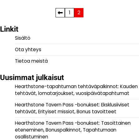
Posts
1
2
pagination
Linkit
Sisältö
Ota yhteys
Tietoa meistä
Uusimmat julkaisut
Hearthstone-tapahtuman tehtäväpalkinnot: Kauden
tehtävät, lomatarjoukset, vuosipäivätapahtumat
Hearthstone Tavern Pass -bonukset: Eksklusiiviset
tehtävät, Erityiset missiot, Bonus tavoitteet
Hearthstone Tavern Pass -bonukset: Tasoittainen
eteneminen, Bonuspalkinnot, Tapahtumaan
osallistuminen