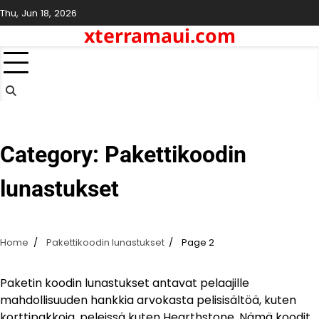
Skip
Thu, Jun 18, 2026
to
xterramaui.com
content
Category:
Pakettikoodin
lunastukset
Home
Pakettikoodin lunastukset
Page 2
Paketin koodin lunastukset antavat pelaajille
mahdollisuuden hankkia arvokasta pelisisältöä, kuten
korttipakkoja, peleissä kuten Hearthstone. Nämä koodit