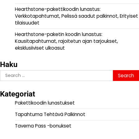
Hearthstone-pakettikoodin lunastus:
Verkkotapahtumat, Pelissä saadut palkinnot, Erityiset
tilaisuudet
Hearthstone-paketin koodin lunastus:
Kausitapahtumat, rajoitetun ajan tarjoukset,
eksklusiiviset ulkoasut
Haku
Search
for:
Kategoriat
Pakettikoodin lunastukset
Tapahtuma Tehtävä Palkinnot
Taverna Pass -bonukset