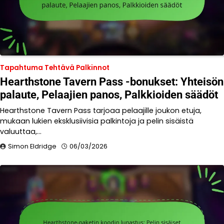
Tapahtuma Tehtävä Palkinnot
Hearthstone Tavern Pass -bonukset: Yhteisön
palaute, Pelaajien panos, Palkkioiden säädöt
Hearthstone Tavern Pass tarjoaa pelaajille joukon etuja,
mukaan lukien eksklusiivisia palkintoja ja pelin sisäistä
valuuttaa,…
Simon Eldridge
06/03/2026