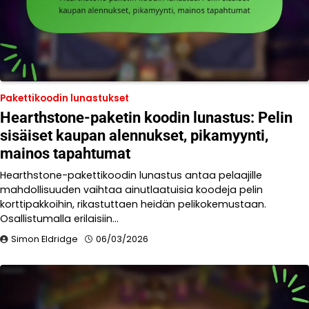
Pakettikoodin lunastukset
Hearthstone-paketin koodin lunastus: Pelin
sisäiset kaupan alennukset, pikamyynti,
mainos tapahtumat
Hearthstone-pakettikoodin lunastus antaa pelaajille
mahdollisuuden vaihtaa ainutlaatuisia koodeja pelin
korttipakkoihin, rikastuttaen heidän pelikokemustaan.
Osallistumalla erilaisiin…
Simon Eldridge
06/03/2026