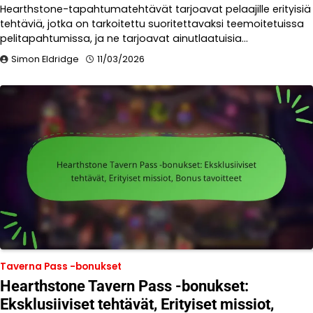
Hearthstone-tapahtumatehtävät tarjoavat pelaajille erityisiä
tehtäviä, jotka on tarkoitettu suoritettavaksi teemoitetuissa
pelitapahtumissa, ja ne tarjoavat ainutlaatuisia…
Simon Eldridge
11/03/2026
Taverna Pass -bonukset
Hearthstone Tavern Pass -bonukset:
Eksklusiiviset tehtävät, Erityiset missiot,