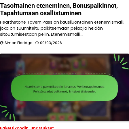
Tasoittainen eteneminen, Bonuspalkinnot,
Tapahtumaan osallistuminen
Hearthstone Tavern Pass on kausiluontoinen etenemismalli,
joka on suunniteltu palkitsemaan pelaajia heidän
sitoutumisestaan peliin. Etenemismalli,…
Simon Eldridge
09/03/2026
Pakettikoodin lunastukset