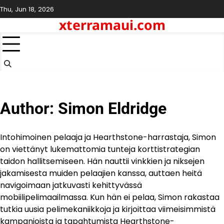
Skip
Thu, Jun 18, 2026
to
xterramaui.com
content
Author:
Simon Eldridge
Intohimoinen pelaaja ja Hearthstone-harrastaja, Simon
on viettänyt lukemattomia tunteja korttistrategian
taidon hallitsemiseen. Hän nauttii vinkkien ja niksejen
jakamisesta muiden pelaajien kanssa, auttaen heitä
navigoimaan jatkuvasti kehittyvässä
mobiilipelimaailmassa. Kun hän ei pelaa, Simon rakastaa
tutkia uusia pelimekaniikkoja ja kirjoittaa viimeisimmistä
kampanjoista ja tapahtumista Hearthstone-