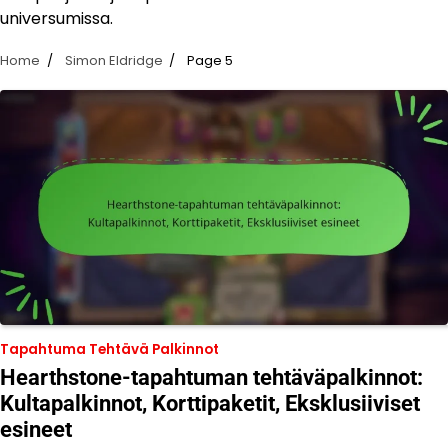
universumissa.
Home
Simon Eldridge
Page 5
Tapahtuma Tehtävä Palkinnot
Hearthstone-tapahtuman tehtäväpalkinnot:
Kultapalkinnot, Korttipaketit, Eksklusiiviset
esineet