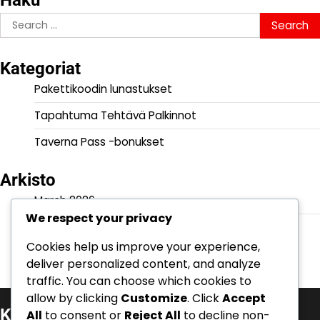
Haku
Search
for:
Kategoriat
Pakettikoodin lunastukset
Tapahtuma Tehtävä Palkinnot
Taverna Pass -bonukset
Arkisto
March 2026
We respect your privacy
February 2026
Cookies help us improve your experience,
deliver personalized content, and analyze
traffic. You can choose which cookies to
allow by clicking
Customize
. Click
Accept
Kategoriat
All
to consent or
Reject All
to decline non-