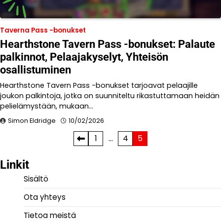
Taverna Pass -bonukset
Hearthstone Tavern Pass -bonukset: Palaute
palkinnot, Pelaajakyselyt, Yhteisön
osallistuminen
Hearthstone Tavern Pass -bonukset tarjoavat pelaajille
joukon palkintoja, jotka on suunniteltu rikastuttamaan heidän
pelielämystään, mukaan…
Simon Eldridge
10/02/2026
Posts
1
…
4
5
pagination
Linkit
Sisältö
Ota yhteys
Tietoa meistä