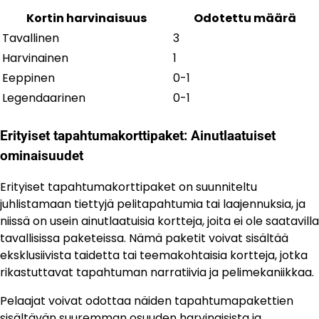
Kortin harvinaisuus
Odotettu määrä
Tavallinen
3
Harvinainen
1
Eeppinen
0-1
Legendaarinen
0-1
Erityiset tapahtumakorttipaket: Ainutlaatuiset
ominaisuudet
Erityiset tapahtumakorttipaket on suunniteltu
juhlistamaan tiettyjä pelitapahtumia tai laajennuksia, ja
niissä on usein ainutlaatuisia kortteja, joita ei ole saatavilla
tavallisissa paketeissa. Nämä paketit voivat sisältää
eksklusiivista taidetta tai teemakohtaisia kortteja, jotka
rikastuttavat tapahtuman narratiivia ja pelimekaniikkaa.
Pelaajat voivat odottaa näiden tapahtumapakettien
sisältävän suuremman osuuden harvinaisista ja