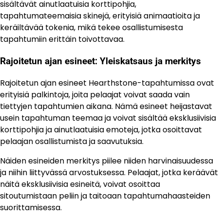
sisältävät ainutlaatuisia korttipohjia,
tapahtumateemaisia skinejä, erityisiä animaatioita ja
keräiltävää tokenia, mikä tekee osallistumisesta
tapahtumiin erittäin toivottavaa.
Rajoitetun ajan esineet: Yleiskatsaus ja merkitys
Rajoitetun ajan esineet Hearthstone-tapahtumissa ovat
erityisiä palkintoja, joita pelaajat voivat saada vain
tiettyjen tapahtumien aikana. Nämä esineet heijastavat
usein tapahtuman teemaa ja voivat sisältää eksklusiivisia
korttipohjia ja ainutlaatuisia emoteja, jotka osoittavat
pelaajan osallistumista ja saavutuksia.
Näiden esineiden merkitys piilee niiden harvinaisuudessa
ja niihin liittyvässä arvostuksessa. Pelaajat, jotka keräävät
näitä eksklusiivisia esineitä, voivat osoittaa
sitoutumistaan peliin ja taitoaan tapahtumahaasteiden
suorittamisessa.