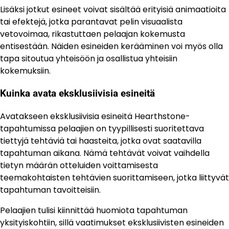
Lisäksi jotkut esineet voivat sisältää erityisiä animaatioita
tai efektejä, jotka parantavat pelin visuaalista
vetovoimaa, rikastuttaen pelaajan kokemusta
entisestään. Näiden esineiden kerääminen voi myös olla
tapa sitoutua yhteisöön ja osallistua yhteisiin
kokemuksiin.
Kuinka avata eksklusiivisia esineitä
Avatakseen eksklusiivisia esineitä Hearthstone-
tapahtumissa pelaajien on tyypillisesti suoritettava
tiettyjä tehtäviä tai haasteita, jotka ovat saatavilla
tapahtuman aikana. Nämä tehtävät voivat vaihdella
tietyn määrän otteluiden voittamisesta
teemakohtaisten tehtävien suorittamiseen, jotka liittyvät
tapahtuman tavoitteisiin.
Pelaajien tulisi kiinnittää huomiota tapahtuman
yksityiskohtiin, sillä vaatimukset eksklusiivisten esineiden