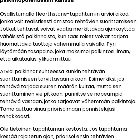
palkintopotentiaalin kanssa
Osallistumalla Hearthstone-tapahtumiin arvioi aikaa,
jonka voit realistisesti omistaa tehtävien suorittamiseen.
Jotkut tehtävät voivat vaatia merkittävää ajankäyttöä
vähäisistä palkinnoista, kun taas toiset voivat tarjota
huomattavia tuottoja vähemmällä vaivalla. Pyri
löytämään tasapaino, joka maksimoi palkintosi ilman,
että aikataulusi ylikuormittuu.
Arvioi palkinnot suhteessa kunkin tehtävän
suorittamiseen tarvittavaan aikaan. Esimerkiksi, jos
tehtävä tarjoaa suuren määrän kultaa, mutta sen
suorittaminen vie pitkään, punnitse se nopeampia
tehtäviä vastaan, jotka tarjoavat vähemmän palkintoja.
Tämä auttaa sinua priorisoimaan ponnistelujasi
tehokkaasti.
Ole tietoinen tapahtuman kestosta. Jos tapahtuma
kestää rajoitetun ajan, priorisoi ensin tehtävien