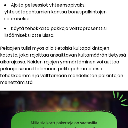
Ajoita pelisessiot yhteensopivaksi
yhteisötapahtumien kanssa bonuspalkintojen
saamiseksi.
Käytä tehokkaita pakkoja voittoprosenttisi
lisäämiseksi otteluissa.
Pelaajien tulisi myös olla tietoisia kultapalkintojen
katosta, joka rajoittaa ansaittavan kultamäärän tietyssä
aikarajassa. Näiden rajojen ymmärtäminen voi auttaa
pelaajia suunnittelemaan pelitapahtumaansa
tehokkaammin ja välttämään mahdollisten palkintojen
menettämistä.