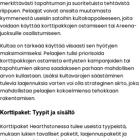
merkittävästi tapahtuman ja suoritetuista tehtävistä
riippuen. Pelaajat voivat ansaita muutamasta
kymmenestä useisiin satoihin kultakappaleeseen, joita
voidaan käyttää korttipakkojen ostamiseen tai Areena-
juoksuille osallistumiseen.
Kultaa on tärkeää käyttää viisaasti sen hyötyjen
maksimoimiseksi. Pelaajien tulisi priorisoida
korttipakkojen ostamista erityisten kampanjoiden tai
tapahtumien aikana saadakseen parhaan mahdollisen
arvon kullastaan. Lisäksi kultavarojen säästäminen
tulevia laajennuksia varten voi olla strateginen siirto, joka
mahdollistaa pelaajien kokoelmiensa tehokkaan
rakentamisen.
Korttipaket: Tyypit ja sisältö
Korttipaket Hearthstonessa tulee useista tyypeistä,
mukaan lukien tavalliset paketit, laajennuspaketit ja