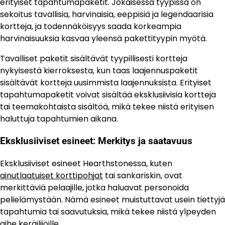
erityiset tapahtumapaketit. Jokaisessa tyypissä on
sekoitus tavallisia, harvinaisia, eeppisiä ja legendaarisia
kortteja, ja todennäköisyys saada korkeampia
harvinaisuuksia kasvaa yleensä pakettityypin myötä.
Tavalliset paketit sisältävät tyypillisesti kortteja
nykyisestä kierroksesta, kun taas laajennuspaketit
sisältävät kortteja uusimmista laajennuksista. Erityiset
tapahtumapaketit voivat sisältää eksklusiivisia kortteja
tai teemakohtaista sisältöä, mikä tekee niistä erityisen
haluttuja tapahtumien aikana.
Eksklusiiviset esineet: Merkitys ja saatavuus
Eksklusiiviset esineet Hearthstonessa, kuten
ainutlaatuiset korttipohjat
tai sankariskin, ovat
merkittäviä pelaajille, jotka haluavat personoida
pelielämystään. Nämä esineet muistuttavat usein tiettyjä
tapahtumia tai saavutuksia, mikä tekee niistä ylpeyden
aihe keräilijöille.