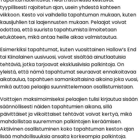
tyypillisesti rajoitetun ajan, usein yhdestä kahteen
viikkoon. Kesto voi vaihdella tapahtuman mukaan, kuten
kausijuhlien tai laajennusten mukaan. Pelaajat voivat
odottaa, että suurista tapahtumista ilmoitetaan
etukäteen, mikä antaa heille aikaa valmistautua.
Esimerkiksi tapahtumat, kuten vuosittainen Hallow’s End
tai Kiinalainen uusivuosi, voivat sisältää ainutlaatuisia
tehtäviä, jotka tarjoavat eksklusiivisia palkintoja. On
yleistä, että nämä tapahtumat seuraavat ennakoitavaa
aikataulua, tapahtuen samankaltaisina aikoina joka vuosi,
mikä auttaa pelaajia suunnittelemaan osallistumistaan.
Voittojen maksimoimiseksi pelaajien tulisi kirjautua sisään
säännöllisesti näiden tapahtumien aikana, sillä
päivittäiset ja viikoittaiset tehtävät voivat kertyä, mikä
mahdollistaa suuremman palkintojen keräämisen.
Aktiivinen osallistuminen koko tapahtuman keston ajan
lisää mahdollisuuksia ansaita korkeampia palkintoja.