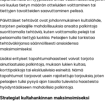
voi kuulua tietyn määrän otteluiden voittaminen tai
tiettyjen tavoitteiden saavuttaminen pelissä.
Päivittäiset tehtävät ovat johdonmukainen kultalähde,
tarjoten pelaajille mahdollisuuksia ansaita palkintoja
suorittamalla tehtäviä, kuten voittamalla pelejä tai
pelaamalla tiettyjä luokkia. Pelaajien tulisi tarkistaa
tehtäväkirjansa säännöllisesti ansioidensa
maksimoimiseksi.
Lisäksi erityiset tapahtumahaasteet voivat tarjota
ainutlaatuisia palkintoja, mukaan lukien kultaa,
korttipakkoja tai eksklusiivisia esineitä. Nämä
tapahtumat tarjoavat usein rajoitettuja tarjouksia, joten
pelaajien tulisi pysyä ajan tasalla tulevista haasteista
hyödyntääkseen mahdollisia palkintoja.
Strategiat kultahankinnan maksimoimiseksi