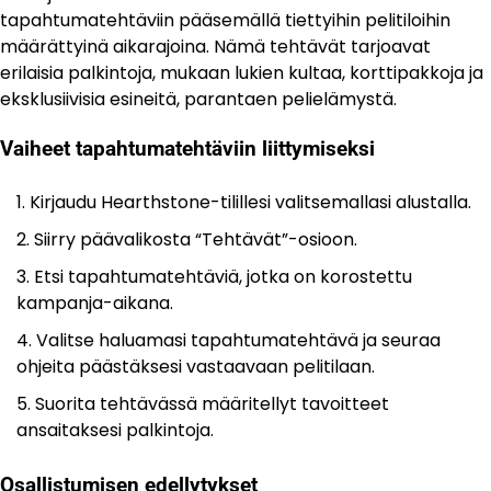
tapahtumatehtäviin pääsemällä tiettyihin pelitiloihin
määrättyinä aikarajoina. Nämä tehtävät tarjoavat
erilaisia palkintoja, mukaan lukien kultaa, korttipakkoja ja
eksklusiivisia esineitä, parantaen pelielämystä.
Vaiheet tapahtumatehtäviin liittymiseksi
Kirjaudu Hearthstone-tilillesi valitsemallasi alustalla.
Siirry päävalikosta “Tehtävät”-osioon.
Etsi tapahtumatehtäviä, jotka on korostettu
kampanja-aikana.
Valitse haluamasi tapahtumatehtävä ja seuraa
ohjeita päästäksesi vastaavaan pelitilaan.
Suorita tehtävässä määritellyt tavoitteet
ansaitaksesi palkintoja.
Osallistumisen edellytykset