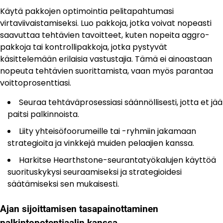
Käytä pakkojen optimointia pelitapahtumasi
virtaviivaistamiseksi. Luo pakkoja, jotka voivat nopeasti
saavuttaa tehtävien tavoitteet, kuten nopeita aggro-
pakkoja tai kontrollipakkoja, jotka pystyvät
käsittelemään erilaisia vastustajia. Tämä ei ainoastaan
nopeuta tehtävien suorittamista, vaan myös parantaa
voittoprosenttiasi.
Seuraa tehtäväprosessiasi säännöllisesti, jotta et jää
paitsi palkinnoista.
Liity yhteisöfoorumeille tai -ryhmiin jakamaan
strategioita ja vinkkejä muiden pelaajien kanssa.
Harkitse Hearthstone-seurantatyökalujen käyttöä
suorituskykysi seuraamiseksi ja strategioidesi
säätämiseksi sen mukaisesti.
Ajan sijoittamisen tasapainottaminen