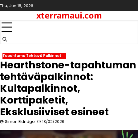
Skip
Thu, Jun 18, 2026
to
xterramaui.com
content
Tapahtuma Tehtävä Palkinnot
Hearthstone-tapahtuman
tehtäväpalkinnot:
Kultapalkinnot,
Korttipaketit,
Eksklusiiviset esineet
Simon Eldridge
13/02/2026