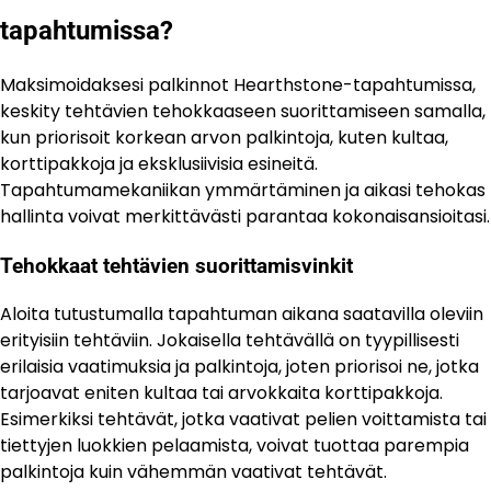
tapahtumissa?
Maksimoidaksesi palkinnot Hearthstone-tapahtumissa,
keskity tehtävien tehokkaaseen suorittamiseen samalla,
kun priorisoit korkean arvon palkintoja, kuten kultaa,
korttipakkoja ja eksklusiivisia esineitä.
Tapahtumamekaniikan ymmärtäminen ja aikasi tehokas
hallinta voivat merkittävästi parantaa kokonaisansioitasi.
Tehokkaat tehtävien suorittamisvinkit
Aloita tutustumalla tapahtuman aikana saatavilla oleviin
erityisiin tehtäviin. Jokaisella tehtävällä on tyypillisesti
erilaisia vaatimuksia ja palkintoja, joten priorisoi ne, jotka
tarjoavat eniten kultaa tai arvokkaita korttipakkoja.
Esimerkiksi tehtävät, jotka vaativat pelien voittamista tai
tiettyjen luokkien pelaamista, voivat tuottaa parempia
palkintoja kuin vähemmän vaativat tehtävät.