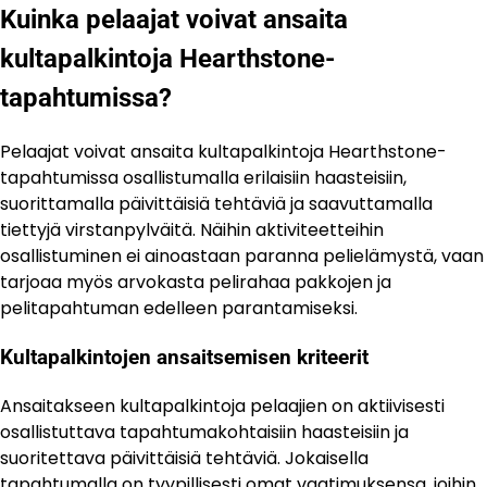
Kuinka pelaajat voivat ansaita
kultapalkintoja Hearthstone-
tapahtumissa?
Pelaajat voivat ansaita kultapalkintoja Hearthstone-
tapahtumissa osallistumalla erilaisiin haasteisiin,
suorittamalla päivittäisiä tehtäviä ja saavuttamalla
tiettyjä virstanpylväitä. Näihin aktiviteetteihin
osallistuminen ei ainoastaan paranna pelielämystä, vaan
tarjoaa myös arvokasta pelirahaa pakkojen ja
pelitapahtuman edelleen parantamiseksi.
Kultapalkintojen ansaitsemisen kriteerit
Ansaitakseen kultapalkintoja pelaajien on aktiivisesti
osallistuttava tapahtumakohtaisiin haasteisiin ja
suoritettava päivittäisiä tehtäviä. Jokaisella
tapahtumalla on tyypillisesti omat vaatimuksensa, joihin