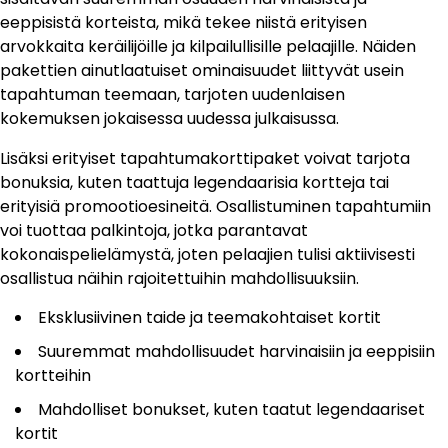
eeppisistä korteista, mikä tekee niistä erityisen
arvokkaita keräilijöille ja kilpailullisille pelaajille. Näiden
pakettien ainutlaatuiset ominaisuudet liittyvät usein
tapahtuman teemaan, tarjoten uudenlaisen
kokemuksen jokaisessa uudessa julkaisussa.
Lisäksi erityiset tapahtumakorttipaket voivat tarjota
bonuksia, kuten taattuja legendaarisia kortteja tai
erityisiä promootioesineitä. Osallistuminen tapahtumiin
voi tuottaa palkintoja, jotka parantavat
kokonaispelielämystä, joten pelaajien tulisi aktiivisesti
osallistua näihin rajoitettuihin mahdollisuuksiin.
Eksklusiivinen taide ja teemakohtaiset kortit
Suuremmat mahdollisuudet harvinaisiin ja eeppisiin
kortteihin
Mahdolliset bonukset, kuten taatut legendaariset
kortit