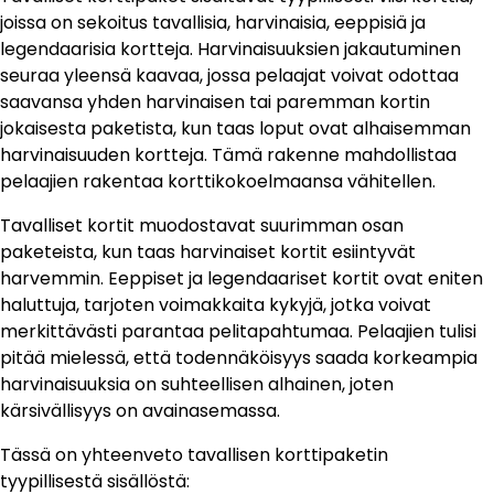
joissa on sekoitus tavallisia, harvinaisia, eeppisiä ja
legendaarisia kortteja. Harvinaisuuksien jakautuminen
seuraa yleensä kaavaa, jossa pelaajat voivat odottaa
saavansa yhden harvinaisen tai paremman kortin
jokaisesta paketista, kun taas loput ovat alhaisemman
harvinaisuuden kortteja. Tämä rakenne mahdollistaa
pelaajien rakentaa korttikokoelmaansa vähitellen.
Tavalliset kortit muodostavat suurimman osan
paketeista, kun taas harvinaiset kortit esiintyvät
harvemmin. Eeppiset ja legendaariset kortit ovat eniten
haluttuja, tarjoten voimakkaita kykyjä, jotka voivat
merkittävästi parantaa pelitapahtumaa. Pelaajien tulisi
pitää mielessä, että todennäköisyys saada korkeampia
harvinaisuuksia on suhteellisen alhainen, joten
kärsivällisyys on avainasemassa.
Tässä on yhteenveto tavallisen korttipaketin
tyypillisestä sisällöstä: