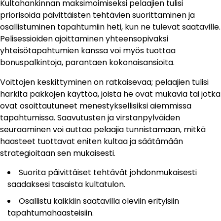
Kultahankinnan maksimoimiseksi pelaajien tulisi
priorisoida päivittäisten tehtävien suorittaminen ja
osallistuminen tapahtumiin heti, kun ne tulevat saataville.
Pelisessioiden ajoittaminen yhteensopivaksi
yhteisötapahtumien kanssa voi myös tuottaa
bonuspalkintoja, parantaen kokonaisansioita.
Voittojen keskittyminen on ratkaisevaa; pelaajien tulisi
harkita pakkojen käyttöä, joista he ovat mukavia tai jotka
ovat osoittautuneet menestyksellisiksi aiemmissa
tapahtumissa. Saavutusten ja virstanpylväiden
seuraaminen voi auttaa pelaajia tunnistamaan, mitkä
haasteet tuottavat eniten kultaa ja säätämään
strategioitaan sen mukaisesti.
Suorita päivittäiset tehtävät johdonmukaisesti
saadaksesi tasaista kultatulon.
Osallistu kaikkiin saatavilla oleviin erityisiin
tapahtumahaasteisiin.