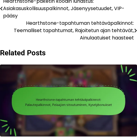
Hearthstone-paketin koodin lunastus:
Post
Asiakasuskollisuuspalkinnot, Jäsenyysetuudet, VIP-
navigation
pääsy
Hearthstone-tapahtuman tehtäväpalkinnot:
Teemalliset tapahtumat, Rajoitetun ajan tehtävät,
Ainulaatuiset haasteet
Related Posts