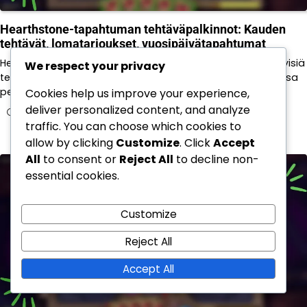
Hearthstone-tapahtuman tehtäväpalkinnot: Kauden
tehtävät, lomatarjoukset, vuosipäivätapahtumat
Hearthstone-tapahtumatehtävät tarjoavat pelaajille erityisiä
We respect your privacy
tehtäviä, jotka on tarkoitettu suoritettavaksi teemoitetuissa
pelitapahtumissa, ja ne tarjoavat ainutlaatuisia…
Cookies help us improve your experience,
deliver personalized content, and analyze
11/03/2026
traffic. You can choose which cookies to
allow by clicking
Customize
. Click
Accept
All
to consent or
Reject All
to decline non-
essential cookies.
Customize
Reject All
Accept All