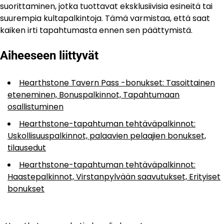
suorittaminen, jotka tuottavat eksklusiivisia esineitä tai
suurempia kultapalkintoja. Tämä varmistaa, että saat
kaiken irti tapahtumasta ennen sen päättymistä.
Aiheeseen liittyvät
Hearthstone Tavern Pass -bonukset: Tasoittainen
eteneminen, Bonuspalkinnot, Tapahtumaan
osallistuminen
Hearthstone-tapahtuman tehtäväpalkinnot:
Uskollisuuspalkinnot, palaavien pelaajien bonukset,
tilausedut
Hearthstone-tapahtuman tehtäväpalkinnot:
Haastepalkinnot, Virstanpylvään saavutukset, Erityiset
bonukset