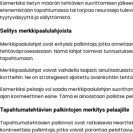
Esimerkiksi tietyn määrän tehtävien suorittamisen jälkee
etenemistään tapahtumassa tai tarjoaa resursseja tulev
tyytyväisyyttä ja säilyttämistä.
Selitys merkkipaalulahjoista
Merkkipaalulahjat ovat erityisiä palkintoja, jotka annetaan
tehtäväprosessissaan. Nämä lahjat toimivat tunnustukse
tapahtumaan.
Merkkipaalulahjat voivat vaihdella laajasti, ainutlaatuisista
kortteihin. Ne on strategisesti sijoitettu avainkohtiin tehtä
Esimerkiksi pelaaja voi saada merkkipaalulahjan suorittama
ajan kosmeettinen esine. Tämä ei ainoastaan palkitse p
Tapahtumatehtävien palkintojen merkitys pelaajille
Tapahtumatehtävien palkinnot ovat ratkaisevia Hearths
konkreettisia palkintoja, jotka voivat parantaa pelattavuutt