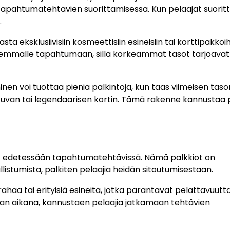
 tapahtumatehtävien suorittamisessa. Kun pelaajat suorit
.
ta eksklusiivisiin kosmeettisiin esineisiin tai korttipakkoih
yvemmälle tapahtumaan, sillä korkeammat tasot tarjoavat
n voi tuottaa pieniä palkintoja, kun taas viimeisen taso
uvan tai legendaarisen kortin. Tämä rakenne kannustaa p
avat edetessään tapahtumatehtävissä. Nämä palkkiot on
stumista, palkiten pelaajia heidän sitoutumisestaan.
rahaa tai erityisiä esineitä, jotka parantavat pelattavuutt
man aikana, kannustaen pelaajia jatkamaan tehtävien