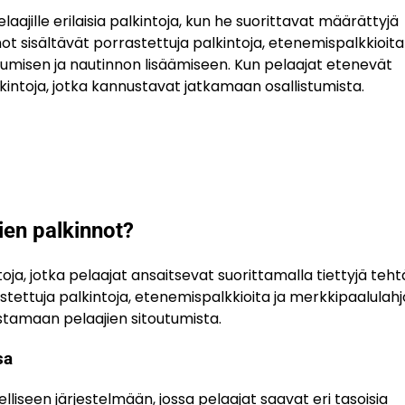
jille erilaisia palkintoja, kun he suorittavat määrättyjä
t sisältävät porrastettuja palkintoja, etenemispalkkioita
utumisen ja nautinnon lisäämiseen. Kun pelaajat etenevät
ntoja, jotka kannustavat jatkamaan osallistumista.
en palkinnot?
, jotka pelaajat ansaitsevat suorittamalla tiettyjä teht
ettuja palkintoja, etenemispalkkioita ja merkkipaalulahjo
stamaan pelaajien sitoutumista.
sa
liseen järjestelmään, jossa pelaajat saavat eri tasoisia