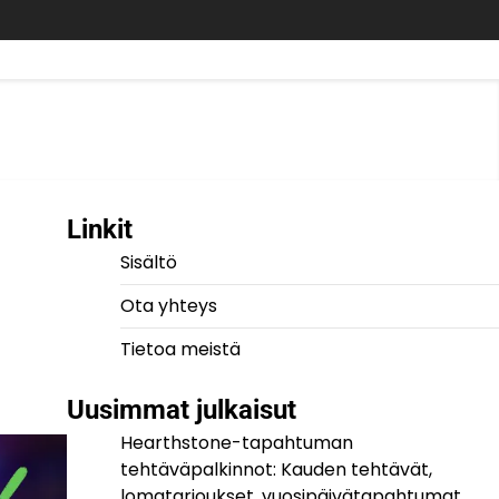
Linkit
Sisältö
Ota yhteys
Tietoa meistä
Uusimmat julkaisut
Hearthstone-tapahtuman
tehtäväpalkinnot: Kauden tehtävät,
lomatarjoukset, vuosipäivätapahtumat