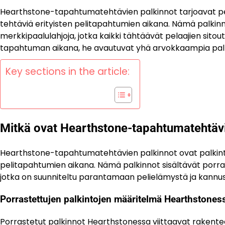
Hearthstone-tapahtumatehtävien palkinnot tarjoavat pelaa
tehtäviä erityisten pelitapahtumien aikana. Nämä palkinno
merkkipaalulahjoja, jotka kaikki tähtäävät pelaajien sito
tapahtuman aikana, he avautuvat yhä arvokkaampia palki
Key sections in the article:
Mitkä ovat Hearthstone-tapahtumatehtävi
Hearthstone-tapahtumatehtävien palkinnot ovat palkintoja
pelitapahtumien aikana. Nämä palkinnot sisältävät porrast
jotka on suunniteltu parantamaan pelielämystä ja kannu
Porrastettujen palkintojen määritelmä Hearthstones
Porrastetut palkinnot Hearthstonessa viittaavat rakenteel