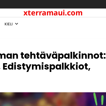
xterramaui.com
KIELI
an tehtäväpalkinnot:
, Edistymispalkkiot,