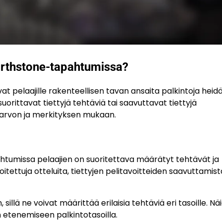
earthstone-tapahtumissa?
 pelaajille rakenteellisen tavan ansaita palkintoja heid
orittavat tiettyjä tehtäviä tai saavuttavat tiettyjä
t arvon ja merkityksen mukaan.
htumissa pelaajien on suoritettava määrätyt tehtävät ja
itettuja otteluita, tiettyjen pelitavoitteiden saavuttamist
sillä ne voivat määrittää erilaisia tehtäviä eri tasoille. Nä
etenemiseen palkintotasoilla.