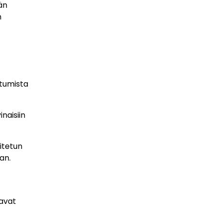
än
n
utumista
inaisiin
itetun
an.
avat