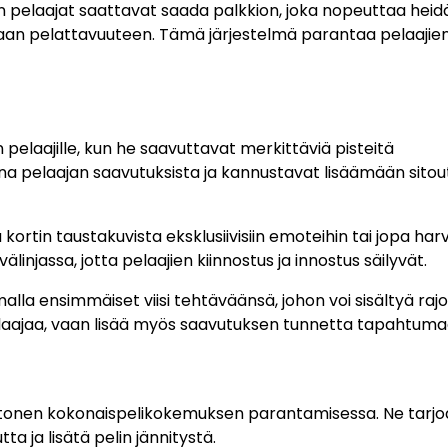
n pelaajat saattavat saada palkkion, joka nopeuttaa heid
aan pelattavuuteen. Tämä järjestelmä parantaa pelaajie
 pelaajille, kun he saavuttavat merkittäviä pisteitä
na pelaajan saavutuksista ja kannustavat lisäämään sito
 kortin taustakuvista eksklusiivisiin emoteihin tai jopa harv
välinjassa, jotta pelaajien kiinnostus ja innostus säilyvät.
lla ensimmäiset viisi tehtäväänsä, johon voi sisältyä rajo
elaajaa, vaan lisää myös saavutuksen tunnetta tapahtuma
tonen kokonaispelikokemuksen parantamisessa. Ne tarjo
a ja lisätä pelin jännitystä.