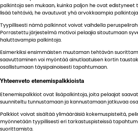
palkintoja sen mukaan, kuinka paljon he ovat edistyneet
lisää tehtäviä, he avautuvat yhä arvokkaampia palkintoja
Tyypillisesti nämä palkinnot voivat vaihdella peruspelirahas
Porrastettu järjestelmä motivoi pelaajia sitoutumaan s
haluttavampia palkintoja.
Esimerkiksi ensimmäisten muutaman tehtävän suorittamine
saavuttaminen voi myöntää ainutlaatuisen kortin taustak
osallistumaan täysipainoisesti tapahtumaan.
Yhteenveto etenemispalkkioista
Etenemispalkkiot ovat lisäpalkintoja, joita pelaajat sa
suunniteltu tunnustamaan ja kannustamaan jatkuvaa osalli
Palkkiot voivat sisältää ylimääräisiä kokemuspisteitä, peli
myönnetään tyypillisesti eri tarkastuspisteissä tapahtu
suorittamista.