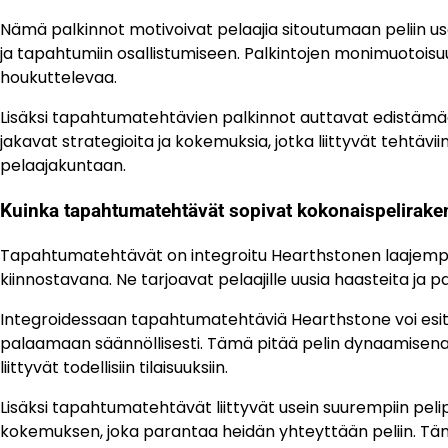
Nämä palkinnot motivoivat pelaajia sitoutumaan peliin us
ja tapahtumiin osallistumiseen. Palkintojen monimuotoisuu
houkuttelevaa.
Lisäksi tapahtumatehtävien palkinnot auttavat edistämään
jakavat strategioita ja kokemuksia, jotka liittyvät tehtä
pelaajakuntaan.
Kuinka tapahtumatehtävät sopivat kokonaispelirake
Tapahtumatehtävät on integroitu Hearthstonen laajempa
kiinnostavana. Ne tarjoavat pelaajille uusia haasteita ja 
Integroidessaan tapahtumatehtäviä Hearthstone voi esitel
palaamaan säännöllisesti. Tämä pitää pelin dynaamisena 
liittyvät todellisiin tilaisuuksiin.
Lisäksi tapahtumatehtävät liittyvät usein suurempiin pelipäi
kokemuksen, joka parantaa heidän yhteyttään peliin. Täm