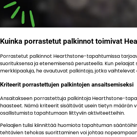
Kuinka porrastetut palkinnot toimivat H
Porrastetut palkinnot Hearthstone-tapahtumissa tarjoavat
suorituksensa ja etenemisensä perusteella. Kun pelaajat su
merkkipaaluja, he avautuvat palkintoja, jotka vaihteleva
Kriteerit porrastettujen palkintojen ansaitsemiseksi
Ansaitakseen porrastettuja palkintoja Hearthstone-tapa
haasteet. Nämä kriteerit sisältävät usein tietyn määrän vo
osallistumista tapahtumaan liittyviin aktiviteetteihin.
Pelaajien tulisi kiinnittää huomiota tapahtuman sääntöihin, 
tehtävien tehokas suorittaminen voi johtaa nopeampaan 