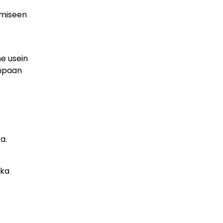
amiseen
he usein
empaan
a.
tka