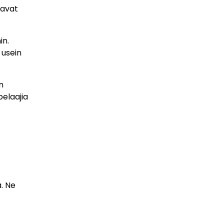
tavat
in.
 usein
n
elaajia
a. Ne