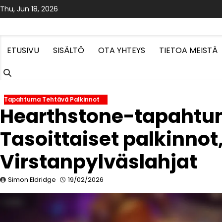
Skip
Thu, Jun 18, 2026
to
content
ETUSIVU
SISÄLTÖ
OTA YHTEYS
TIETOA MEISTÄ
Tapahtuma Tehtävä Palkinnot
Hearthstone-tapahtum
Tasoittaiset palkinnot
Virstanpylväslahjat
Simon Eldridge
19/02/2026