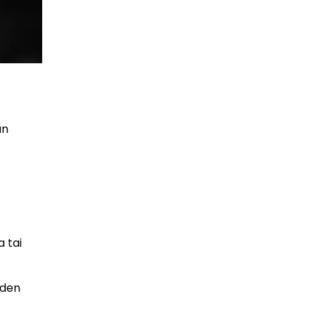
än
a tai
iden