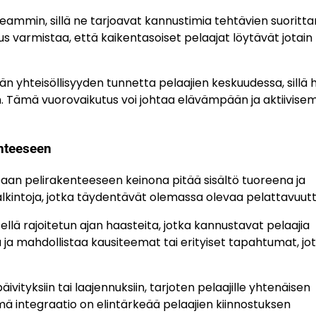
eammin, sillä ne tarjoavat kannustimia tehtävien suoritt
s varmistaa, että kaikentasoiset pelaajat löytävät jotain
 yhteisöllisyyden tunnetta pelaajien keskuudessa, sillä 
viin. Tämä vuorovaikutus voi johtaa elävämpään ja aktiivis
nteeseen
an pelirakenteeseen keinona pitää sisältö tuoreena ja
palkintoja, jotka täydentävät olemassa olevaa pelattavuutt
lä rajoitetun ajan haasteita, jotka kannustavat pelaajia
ja mahdollistaa kausiteemat tai erityiset tapahtumat, jo
vityksiin tai laajennuksiin, tarjoten pelaajille yhtenäisen
ä integraatio on elintärkeää pelaajien kiinnostuksen