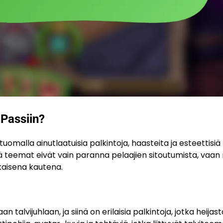
 Passiin?
omalla ainutlaatuisia palkintoja, haasteita ja esteettisiä
ämä teemat eivät vain paranna pelaajien sitoutumista, vaa
okaisena kautena.
alvijuhlaan, ja siinä on erilaisia palkintoja, jotka heijas