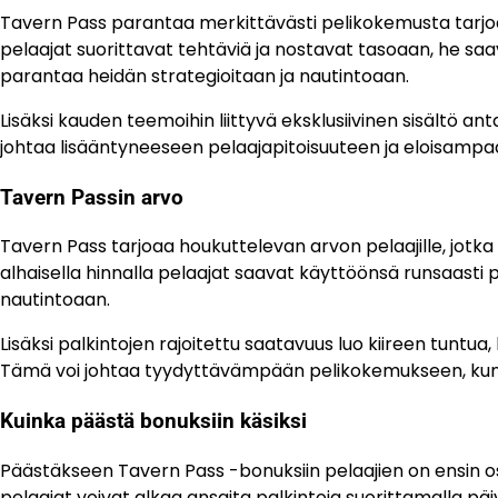
Tavern Pass parantaa merkittävästi pelikokemusta tarjoam
pelaajat suorittavat tehtäviä ja nostavat tasoaan, he saa
parantaa heidän strategioitaan ja nautintoaan.
Lisäksi kauden teemoihin liittyvä eksklusiivinen sisältö an
johtaa lisääntyneeseen pelaajapitoisuuteen ja eloisampaan
Tavern Passin arvo
Tavern Pass tarjoaa houkuttelevan arvon pelaajille, jo
alhaisella hinnalla pelaajat saavat käyttöönsä runsaasti 
nautintoaan.
Lisäksi palkintojen rajoitettu saatavuus luo kiireen tuntua
Tämä voi johtaa tyydyttävämpään pelikokemukseen, kun p
Kuinka päästä bonuksiin käsiksi
Päästäkseen Tavern Pass -bonuksiin pelaajien on ensin ost
pelaajat voivat alkaa ansaita palkintoja suorittamalla päiv