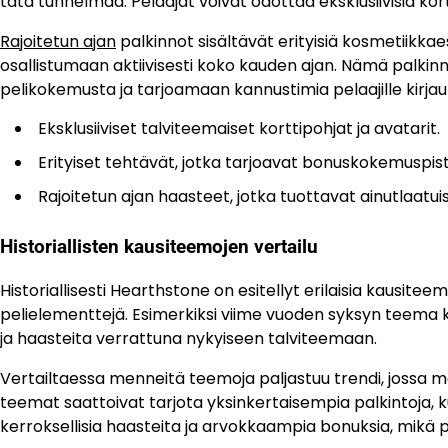
tätä tunnelmaa. Pelaajat voivat odottaa eksklusiivisia kort
Rajoitetun ajan
palkinnot sisältävät erityisiä kosmetiikkaes
osallistumaan aktiivisesti koko kauden ajan. Nämä palki
pelikokemusta ja tarjoamaan kannustimia pelaajille kirjaut
Eksklusiiviset talviteemaiset korttipohjat ja avatarit.
Erityiset tehtävät, jotka tarjoavat bonuskokemuspist
Rajoitetun ajan haasteet, jotka tuottavat ainutlaatuis
Historiallisten kausiteemojen vertailu
Historiallisesti Hearthstone on esitellyt erilaisia kausitee
pelielementtejä. Esimerkiksi viime vuoden syksyn teema kes
ja haasteita verrattuna nykyiseen talviteemaan.
Vertailtaessa menneitä teemoja paljastuu trendi, jossa 
teemat saattoivat tarjota yksinkertaisempia palkintoja
kerroksellisia haasteita ja arvokkaampia bonuksia, mikä 