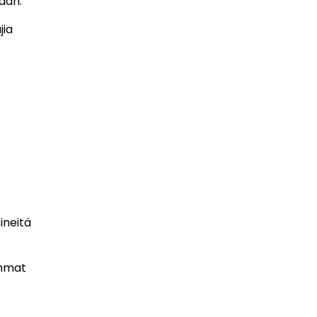
maan.
jia
ineitä
emmat