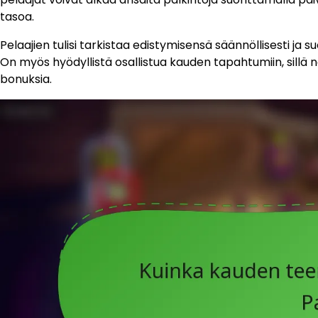
tasoa.
Pelaajien tulisi tarkistaa edistymisensä säännöllisesti ja
On myös hyödyllistä osallistua kauden tapahtumiin, sillä n
bonuksia.