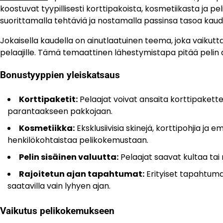
koostuvat tyypillisesti korttipakoista, kosmetiikasta ja pel
suorittamalla tehtäviä ja nostamalla passinsa tasoa kaud
Jokaisella kaudella on ainutlaatuinen teema, joka vaikut
pelaajille. Tämä temaattinen lähestymistapa pitää pelin d
Bonustyyppien yleiskatsaus
Korttipaketit:
Pelaajat voivat ansaita korttipakettej
parantaakseen pakkojaan.
Kosmetiikka:
Eksklusiivisia skinejä, korttipohjia ja 
henkilökohtaistaa pelikokemustaan.
Pelin sisäinen valuutta:
Pelaajat saavat kultaa tai 
Rajoitetun ajan tapahtumat:
Erityiset tapahtumat
saatavilla vain lyhyen ajan.
Vaikutus pelikokemukseen