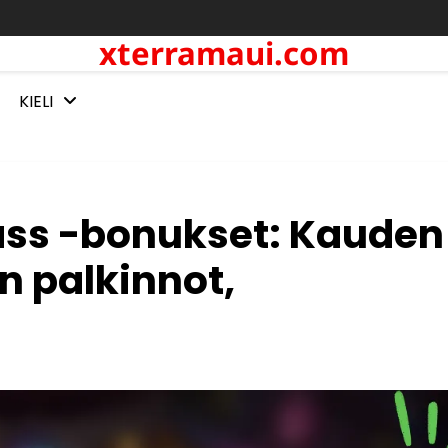
xterramaui.com
KIELI
ass -bonukset: Kauden
n palkinnot,