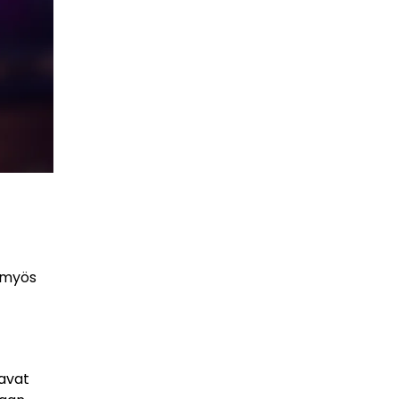
n myös
tavat