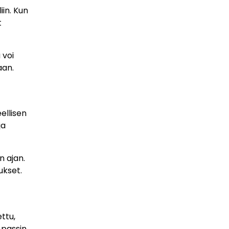
in. Kun
t
 voi
aan.
ellisen
ja
n ajan.
ukset.
ttu,
 passin