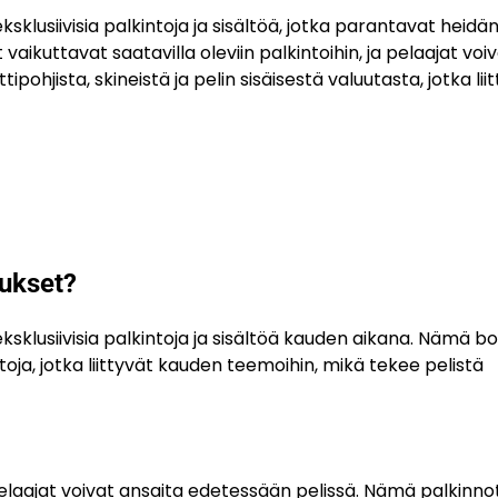
klusiivisia palkintoja ja sisältöä, jotka parantavat heidä
kuttavat saatavilla oleviin palkintoihin, ja pelaajat voi
ipohjista, skineistä ja pelin sisäisestä valuutasta, jotka lii
nukset?
ksklusiivisia palkintoja ja sisältöä kauden aikana. Nämä b
oja, jotka liittyvät kauden teemoihin, mikä tekee pelistä
a pelaajat voivat ansaita edetessään pelissä. Nämä palkinno