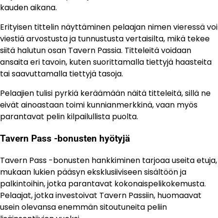
kauden aikana.
Erityisen tittelin näyttäminen pelaajan nimen vieressä voi
viestiä arvostusta ja tunnustusta vertaisilta, mikä tekee
siitä halutun osan Tavern Passia. Titteleitä voidaan
ansaita eri tavoin, kuten suorittamalla tiettyjä haasteita
tai saavuttamalla tiettyjä tasoja.
Pelaajien tulisi pyrkiä keräämään näitä titteleitä, sillä ne
eivät ainoastaan toimi kunnianmerkkinä, vaan myös
parantavat pelin kilpailullista puolta.
Tavern Pass -bonusten hyötyjä
Tavern Pass -bonusten hankkiminen tarjoaa useita etuja,
mukaan lukien pääsyn eksklusiiviseen sisältöön ja
palkintoihin, jotka parantavat kokonaispelikokemusta.
Pelaajat, jotka investoivat Tavern Passiin, huomaavat
usein olevansa enemmän sitoutuneita peliin