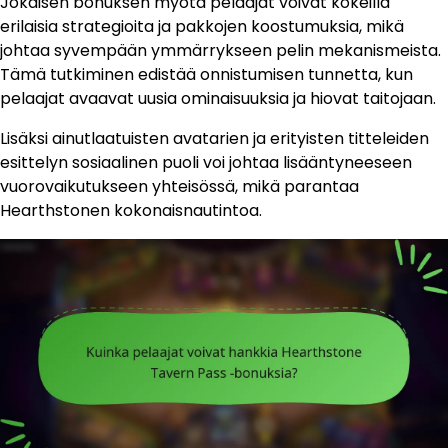
Jokaisen bonuksen myötä pelaajat voivat kokeilla
erilaisia strategioita ja pakkojen koostumuksia, mikä
johtaa syvempään ymmärrykseen pelin mekanismeista.
Tämä tutkiminen edistää onnistumisen tunnetta, kun
pelaajat avaavat uusia ominaisuuksia ja hiovat taitojaan.
Lisäksi ainutlaatuisten avatarien ja erityisten titteleiden
esittelyn sosiaalinen puoli voi johtaa lisääntyneeseen
vuorovaikutukseen yhteisössä, mikä parantaa
Hearthstonen kokonaisnautintoa.