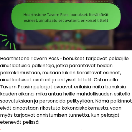
Hearthstone Tavern Pass -bonukset tarjoavat pelaajille
ainutlaatuisia palkintoja, jotka parantavat heidän
pelikokemustaan, mukaan lukien keräiltävät esineet,
ainutlaatuiset avatarit ja erityiset tittelit. Ostamalla
Tavern Passin pelaajat avaavat erilaisia näitä bonuksia
kauden aikana, mikä antaa heille mahdollisuuden esitellä
saavutuksiaan ja personoida pelityyliään. Nämä palkinnot
eivät ainoastaan rikastuta kokonaiskokemusta, vaan
myös tarjoavat onnistumisen tunnetta, kun pelaajat
etenevät pelissä.