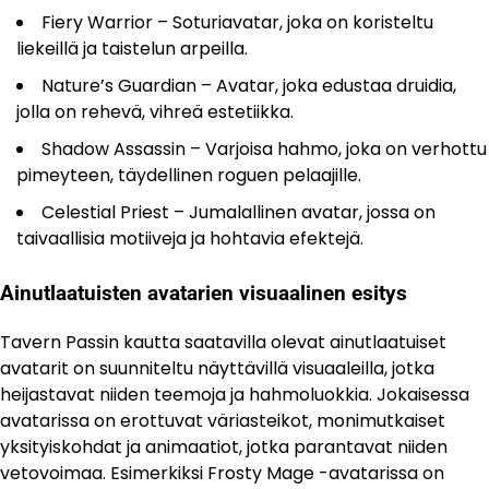
Fiery Warrior – Soturiavatar, joka on koristeltu
liekeillä ja taistelun arpeilla.
Nature’s Guardian – Avatar, joka edustaa druidia,
jolla on rehevä, vihreä estetiikka.
Shadow Assassin – Varjoisa hahmo, joka on verhottu
pimeyteen, täydellinen roguen pelaajille.
Celestial Priest – Jumalallinen avatar, jossa on
taivaallisia motiiveja ja hohtavia efektejä.
Ainutlaatuisten avatarien visuaalinen esitys
Tavern Passin kautta saatavilla olevat ainutlaatuiset
avatarit on suunniteltu näyttävillä visuaaleilla, jotka
heijastavat niiden teemoja ja hahmoluokkia. Jokaisessa
avatarissa on erottuvat väriasteikot, monimutkaiset
yksityiskohdat ja animaatiot, jotka parantavat niiden
vetovoimaa. Esimerkiksi Frosty Mage -avatarissa on