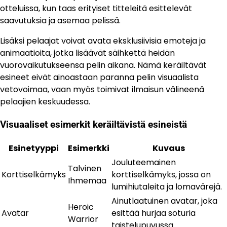
otteluissa, kun taas erityiset titteleitä esittelevät
saavutuksia ja asemaa pelissä.
Lisäksi pelaajat voivat avata eksklusiivisia emoteja ja
animaatioita, jotka lisäävät säihkettä heidän
vuorovaikutukseensa pelin aikana. Nämä keräiltävät
esineet eivät ainoastaan paranna pelin visuaalista
vetovoimaa, vaan myös toimivat ilmaisun välineenä
pelaajien keskuudessa.
Visuaaliset esimerkit keräiltävistä esineistä
Esinetyyppi
Esimerkki
Kuvaus
Jouluteemainen
Talvinen
Korttiselkämyks
korttiselkämyks, jossa on
Ihmemaa
lumihiutaleita ja lomavärejä.
Ainutlaatuinen avatar, joka
Heroic
Avatar
esittää hurjaa soturia
Warrior
taistelupuvussa.