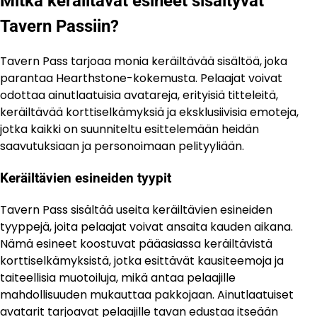
Mitkä keräiltävät esineet sisältyvät
Tavern Passiin?
Tavern Pass tarjoaa monia keräiltävää sisältöä, joka
parantaa Hearthstone-kokemusta. Pelaajat voivat
odottaa ainutlaatuisia avatareja, erityisiä titteleitä,
keräiltävää korttiselkämyksiä ja eksklusiivisia emoteja,
jotka kaikki on suunniteltu esittelemään heidän
saavutuksiaan ja personoimaan pelityyliään.
Keräiltävien esineiden tyypit
Tavern Pass sisältää useita keräiltävien esineiden
tyyppejä, joita pelaajat voivat ansaita kauden aikana.
Nämä esineet koostuvat pääasiassa keräiltävistä
korttiselkämyksistä, jotka esittävät kausiteemoja ja
taiteellisia muotoiluja, mikä antaa pelaajille
mahdollisuuden mukauttaa pakkojaan. Ainutlaatuiset
avatarit tarjoavat pelaajille tavan edustaa itseään