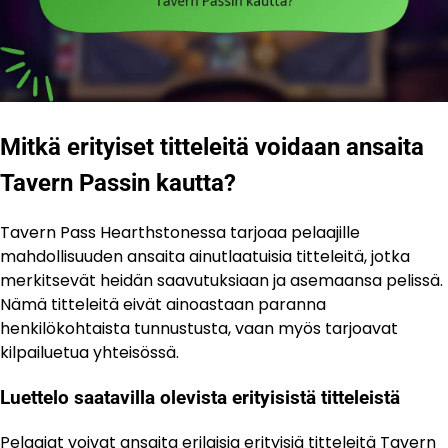
Mitkä erityiset titteleitä voidaan ansaita
Tavern Passin kautta?
Tavern Pass Hearthstonessa tarjoaa pelaajille
mahdollisuuden ansaita ainutlaatuisia titteleitä, jotka
merkitsevät heidän saavutuksiaan ja asemaansa pelissä.
Nämä titteleitä eivät ainoastaan paranna
henkilökohtaista tunnustusta, vaan myös tarjoavat
kilpailuetua yhteisössä.
Luettelo saatavilla olevista erityisistä titteleistä
Pelaajat voivat ansaita erilaisia erityisiä titteleitä Tavern