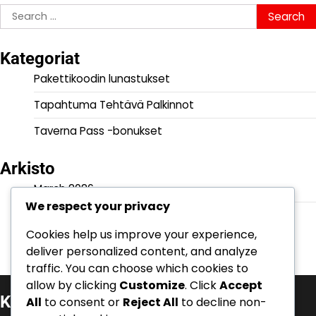
Search
for:
Kategoriat
Pakettikoodin lunastukset
Tapahtuma Tehtävä Palkinnot
Taverna Pass -bonukset
Arkisto
March 2026
We respect your privacy
February 2026
Cookies help us improve your experience,
deliver personalized content, and analyze
traffic. You can choose which cookies to
allow by clicking
Customize
. Click
Accept
Kategoriat
All
to consent or
Reject All
to decline non-