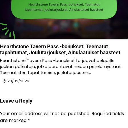
Hearthstone Tavern Pass -bonukset: Teematut
tapahtumat, Joulutarjoukset, Ainulaatuiset haasteet
Hearthstone Tavern Pass -bonukset tarjoavat pelaajille
joukon palkintoja, jotka parantavat heidän pelielämystään.
Teemallisten tapahtumien, juhlatarjousten…
20/02/2026
Leave a Reply
Your email address will not be published.
Required fields
are marked
*