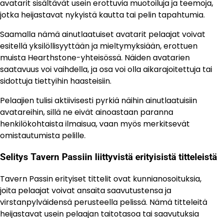
avatarit sisältävät usein erottuvia muotoiluja ja teemoja,
jotka heijastavat nykyistä kautta tai pelin tapahtumia.
Saamalla nämä ainutlaatuiset avatarit pelaajat voivat
esitellä yksilöllisyyttään ja mieltymyksiään, erottuen
muista Hearthstone-yhteisössä. Näiden avatarien
saatavuus voi vaihdella, ja osa voi olla aikarajoitettuja tai
sidottuja tiettyihin haasteisiin.
Pelaajien tulisi aktiivisesti pyrkiä näihin ainutlaatuisiin
avatareihin, sillä ne eivät ainoastaan paranna
henkilökohtaista ilmaisua, vaan myös merkitsevät
omistautumista pelille.
Selitys Tavern Passiin liittyvistä erityisistä titteleistä
Tavern Passin erityiset tittelit ovat kunnianosoituksia,
joita pelaajat voivat ansaita saavutustensa ja
virstanpylväidensä perusteella pelissä. Nämä titteleitä
heijastavat usein pelaajan taitotasoa tai saavutuksia