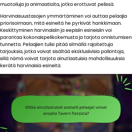
muotoiluja ja animaatioita, jotka erottuvat pelissä.
Harvinaisuustasojen ymmärtäminen voi auttaa pelaajia
priorisoimaan, mitä esineitä he pyrkivät hankkimaan.
Keskittyminen harvinaisiin ja eepisiin esineisiin voi
parantaa kokonaispelikokemusta ja tarjota onnistumisen
tunnetta. Pelaajien tulisi pitää silmällä rajoitettuja
tarjouksia, jotka voivat sisältää eksklusiivisia palkintoja,
sillä nämä voivat tarjota ainutlaatuisia mahdollisuuksia
kerätä harvinaisia esineitä.