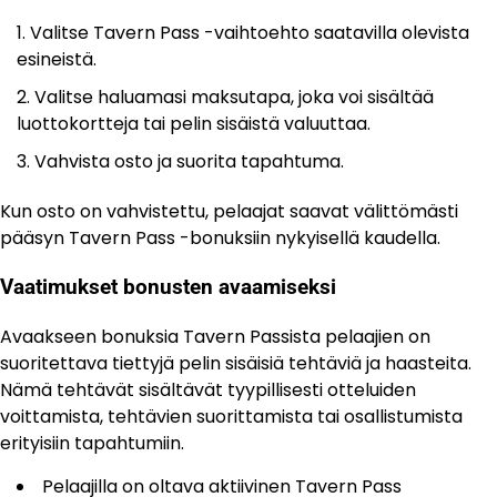
Valitse Tavern Pass -vaihtoehto saatavilla olevista
esineistä.
Valitse haluamasi maksutapa, joka voi sisältää
luottokortteja tai pelin sisäistä valuuttaa.
Vahvista osto ja suorita tapahtuma.
Kun osto on vahvistettu, pelaajat saavat välittömästi
pääsyn Tavern Pass -bonuksiin nykyisellä kaudella.
Vaatimukset bonusten avaamiseksi
Avaakseen bonuksia Tavern Passista pelaajien on
suoritettava tiettyjä pelin sisäisiä tehtäviä ja haasteita.
Nämä tehtävät sisältävät tyypillisesti otteluiden
voittamista, tehtävien suorittamista tai osallistumista
erityisiin tapahtumiin.
Pelaajilla on oltava aktiivinen Tavern Pass