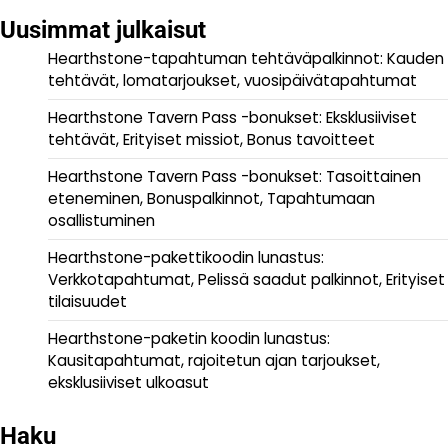
Uusimmat julkaisut
Hearthstone-tapahtuman tehtäväpalkinnot: Kauden
tehtävät, lomatarjoukset, vuosipäivätapahtumat
Hearthstone Tavern Pass -bonukset: Eksklusiiviset
tehtävät, Erityiset missiot, Bonus tavoitteet
Hearthstone Tavern Pass -bonukset: Tasoittainen
eteneminen, Bonuspalkinnot, Tapahtumaan
osallistuminen
Hearthstone-pakettikoodin lunastus:
Verkkotapahtumat, Pelissä saadut palkinnot, Erityiset
tilaisuudet
Hearthstone-paketin koodin lunastus:
Kausitapahtumat, rajoitetun ajan tarjoukset,
eksklusiiviset ulkoasut
Haku