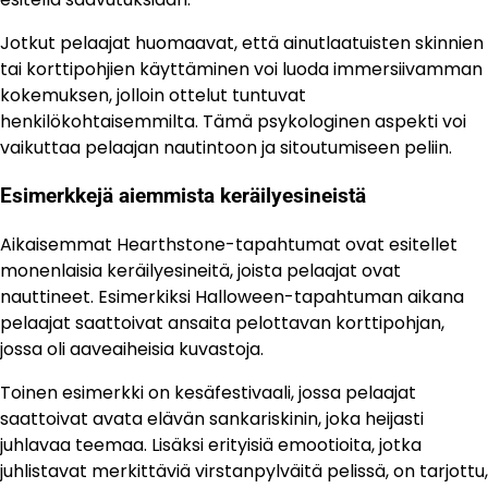
Jotkut pelaajat huomaavat, että ainutlaatuisten skinnien
tai korttipohjien käyttäminen voi luoda immersiivamman
kokemuksen, jolloin ottelut tuntuvat
henkilökohtaisemmilta. Tämä psykologinen aspekti voi
vaikuttaa pelaajan nautintoon ja sitoutumiseen peliin.
Esimerkkejä aiemmista keräilyesineistä
Aikaisemmat Hearthstone-tapahtumat ovat esitellet
monenlaisia keräilyesineitä, joista pelaajat ovat
nauttineet. Esimerkiksi Halloween-tapahtuman aikana
pelaajat saattoivat ansaita pelottavan korttipohjan,
jossa oli aaveaiheisia kuvastoja.
Toinen esimerkki on kesäfestivaali, jossa pelaajat
saattoivat avata elävän sankariskinin, joka heijasti
juhlavaa teemaa. Lisäksi erityisiä emootioita, jotka
juhlistavat merkittäviä virstanpylväitä pelissä, on tarjottu,