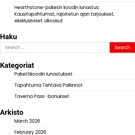
Hearthstone-paketin koodin lunastus:
Kausitapahtumat, rajoitetun ajan tarjoukset,
eksklusiiviset ulkoasut
Haku
Search
for:
Kategoriat
Pakettikoodin lunastukset
Tapahtuma Tehtävä Palkinnot
Taverna Pass -bonukset
Arkisto
March 2026
February 2026