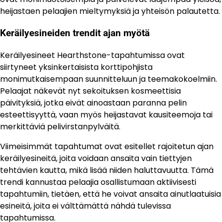
heijastaen pelaajien mieltymyksiä ja yhteisön palautetta.
Keräilyesineiden trendit ajan myötä
Keräilyesineet Hearthstone-tapahtumissa ovat
siirtyneet yksinkertaisista korttipohjista
monimutkaisempaan suunnitteluun ja teemakokoelmiin.
Pelaajat näkevät nyt sekoituksen kosmeettisia
päivityksiä, jotka eivät ainoastaan paranna pelin
esteettisyyttä, vaan myös heijastavat kausiteemoja tai
merkittäviä pelivirstanpylväitä.
Viimeisimmät tapahtumat ovat esitellet rajoitetun ajan
keräilyesineitä, joita voidaan ansaita vain tiettyjen
tehtävien kautta, mikä lisää niiden haluttavuutta. Tämä
trendi kannustaa pelaajia osallistumaan aktiivisesti
tapahtumiin, tietäen, että he voivat ansaita ainutlaatuisia
esineitä, joita ei välttämättä nähdä tulevissa
tapahtumissa.