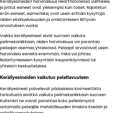
Keräilyesineiden harvinaisuus Hearthstonessa vaihtelee,
ja jotkut esineet ovat yleisempiä kuin toiset. Rajoitetun
erän esineet, esimerkiksi, ovat usein erittäin kysyttyjä
niiden eksklusiivisuuden ja omistamiseen liittyvän
arvostuksen vuoksi.
Vaikka keräilyesineet eivät suoraan vaikuta
pelimekaniikkaan, niiden harvinaisuus voi parantaa
pelaajan asemaa yhteisössä. Pelaajat arvostavat usein
harvinaisia esineitä enemmän, mikä voi johtaa
lisääntyneeseen kysyntään kaupankäynnissä tai
yhteisön keskusteluissa.
Keräilyesineiden vaikutus pelattavuuteen
Keräilyesineet palvelevat pääasiassa kosmeettista
tarkoitusta eivätkä vaikuta pelimekaniikkaan suoraan.
Kuitenkin ne voivat parantaa koko pelielämystä
antamalla pelaajille mahdollisuuden ilmaista itseään ja
esitellä saavutuksiaan.