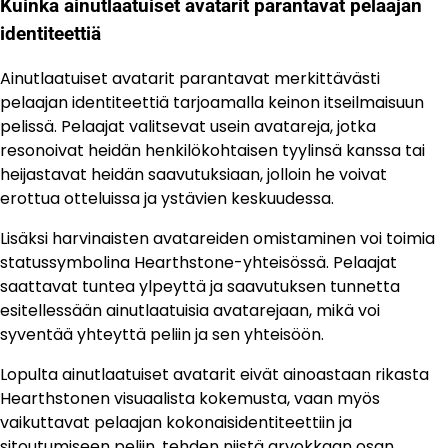
Kuinka ainutlaatuiset avatarit parantavat pelaajan
identiteettiä
Ainutlaatuiset avatarit parantavat merkittävästi
pelaajan identiteettiä tarjoamalla keinon itseilmaisuun
pelissä. Pelaajat valitsevat usein avatareja, jotka
resonoivat heidän henkilökohtaisen tyylinsä kanssa tai
heijastavat heidän saavutuksiaan, jolloin he voivat
erottua otteluissa ja ystävien keskuudessa.
Lisäksi harvinaisten avatareiden omistaminen voi toimia
statussymbolina Hearthstone-yhteisössä. Pelaajat
saattavat tuntea ylpeyttä ja saavutuksen tunnetta
esitellessään ainutlaatuisia avatarejaan, mikä voi
syventää yhteyttä peliin ja sen yhteisöön.
Lopulta ainutlaatuiset avatarit eivät ainoastaan rikasta
Hearthstonen visuaalista kokemusta, vaan myös
vaikuttavat pelaajan kokonaisidentiteettiin ja
sitoutumiseen peliin, tehden niistä arvokkaan osan