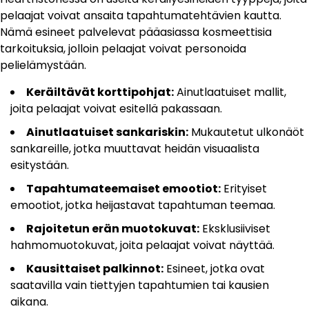
pelaajat voivat ansaita tapahtumatehtävien kautta.
Nämä esineet palvelevat pääasiassa kosmeettisia
tarkoituksia, jolloin pelaajat voivat personoida
pelielämystään.
Keräiltävät korttipohjat:
Ainutlaatuiset mallit,
joita pelaajat voivat esitellä pakassaan.
Ainutlaatuiset sankariskin:
Mukautetut ulkonäöt
sankareille, jotka muuttavat heidän visuaalista
esitystään.
Tapahtumateemaiset emootiot:
Erityiset
emootiot, jotka heijastavat tapahtuman teemaa.
Rajoitetun erän muotokuvat:
Eksklusiiviset
hahmomuotokuvat, joita pelaajat voivat näyttää.
Kausittaiset palkinnot:
Esineet, jotka ovat
saatavilla vain tiettyjen tapahtumien tai kausien
aikana.