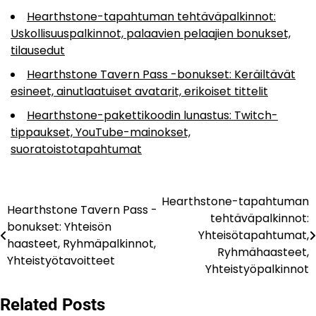
Hearthstone-tapahtuman tehtäväpalkinnot:
Uskollisuuspalkinnot, palaavien pelaajien bonukset,
tilausedut
Hearthstone Tavern Pass -bonukset: Keräiltävät
esineet, ainutlaatuiset avatarit, erikoiset tittelit
Hearthstone-pakettikoodin lunastus: Twitch-
tippaukset, YouTube-mainokset,
suoratoistotapahtumat
Hearthstone-tapahtuman
Post
Hearthstone Tavern Pass -
tehtäväpalkinnot:
bonukset: Yhteisön
navigation
Yhteisötapahtumat,
haasteet, Ryhmäpalkinnot,
Ryhmähaasteet,
Yhteistyötavoitteet
Yhteistyöpalkinnot
Related Posts