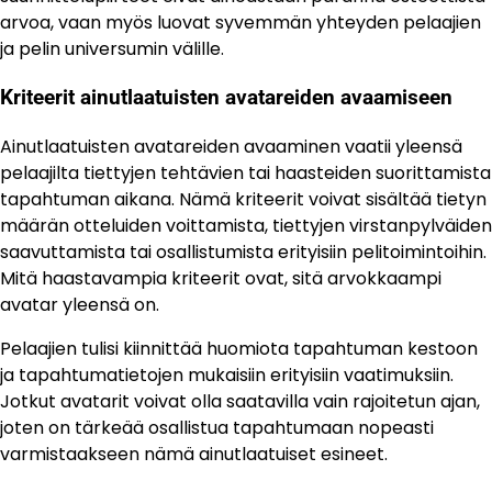
arvoa, vaan myös luovat syvemmän yhteyden pelaajien
ja pelin universumin välille.
Kriteerit ainutlaatuisten avatareiden avaamiseen
Ainutlaatuisten avatareiden avaaminen vaatii yleensä
pelaajilta tiettyjen tehtävien tai haasteiden suorittamista
tapahtuman aikana. Nämä kriteerit voivat sisältää tietyn
määrän otteluiden voittamista, tiettyjen virstanpylväiden
saavuttamista tai osallistumista erityisiin pelitoimintoihin.
Mitä haastavampia kriteerit ovat, sitä arvokkaampi
avatar yleensä on.
Pelaajien tulisi kiinnittää huomiota tapahtuman kestoon
ja tapahtumatietojen mukaisiin erityisiin vaatimuksiin.
Jotkut avatarit voivat olla saatavilla vain rajoitetun ajan,
joten on tärkeää osallistua tapahtumaan nopeasti
varmistaakseen nämä ainutlaatuiset esineet.