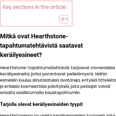
Key sections in the article:
Mitkä ovat Hearthstone-
tapahtumatehtävistä saatavat
keräilyesineet?
Hearthstone-tapahtumatehtävät tarjoavat monenlaisia
keräilyesineitä, jotka parantavat pelielämystä. Näihin
esineisiin kuuluu ainutlaatuisia avatareja, erityisiä titteleitä
ja erilaisia kosmeettisia päivityksiä, joita pelaajat voivat
ansaita osallistumalla kausitapahtumiin.
Tarjolla olevat keräilyesineiden tyypit
Hearthstonessa on useita keräilyesineiden tyyppejä, joita