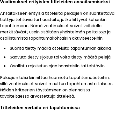
Vaatimukset erityisten titteleiden ansaitsemiseksi
Ansaitakseen erityisiä titteleitä pelaajien on suoritettava
tiettyjä tehtäviä tai haasteita, jotka liittyvät kuhunkin
tapahtumaan. Nämä vaatimukset voivat vaihdella
merkittävästi, usein sisältäen yhdistelmän pelitaitoja ja
osallistumista tapahtumakohtaisiin aktiviteetteihin.
Suorita tietty määrä otteluita tapahtuman aikana.
Saavuta tietty sijoitus tai voita tietty määrä pelejä.
Osallistu rajoitetun ajan haasteisiin tai tehtäviin.
Pelaajien tulisi kiinnittää huomiota tapahtumatietoihin,
sillä vaatimukset voivat muuttua tapahtumasta toiseen.
Näiden kriteerien täyttäminen on olennaista
tavoiteltaessa arvostettuja titteleitä.
Titteleiden vertailu eri tapahtumissa