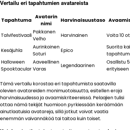
Vertailu eri tapahtumien avatareista
Avatarin
Tapahtuma
Harvinaisuustaso
Avaamisk
nimi
Pakkanen
Talvifestivaali
Harvinainen
Voita 10 o
Velho
Aurinkoinen
Suorita kai
Kesäjuhla
Epico
Soturi
tapahtum
Halloween
Aaveellinen
Osallistu 5
Legendaarinen
Spooktacular
Varas
erityiseen
Tämä vertailu korostaa eri tapahtumista saatavilla
olevien avatareiden monimuotoisuutta, esitellen eroja
harvinaisuudessa ja avaamiskriteereissä. Pelaajien tulisi
ottaa nämä tekijät huomioon pyrkiessään keräämään
ainutlaatuisia avatareja, sillä jotkut voivat vaatia
enemmän vaivannäköä tai taitoa kuin toiset.