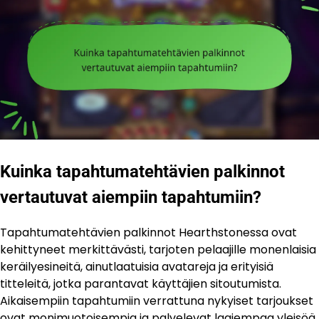
Kuinka tapahtumatehtävien palkinnot
vertautuvat aiempiin tapahtumiin?
Tapahtumatehtävien palkinnot Hearthstonessa ovat
kehittyneet merkittävästi, tarjoten pelaajille monenlaisia
keräilyesineitä, ainutlaatuisia avatareja ja erityisiä
titteleitä, jotka parantavat käyttäjien sitoutumista.
Aikaisempiin tapahtumiin verrattuna nykyiset tarjoukset
ovat monimuotoisempia ja palvelevat laajempaa yleisöä,