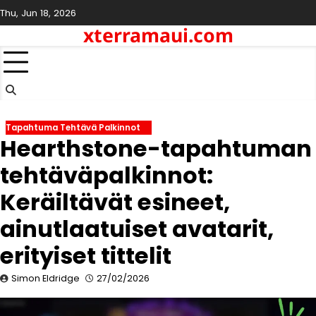
Skip
Thu, Jun 18, 2026
to
xterramaui.com
content
Tapahtuma Tehtävä Palkinnot
Hearthstone-tapahtuman
tehtäväpalkinnot:
Keräiltävät esineet,
ainutlaatuiset avatarit,
erityiset tittelit
Simon Eldridge
27/02/2026