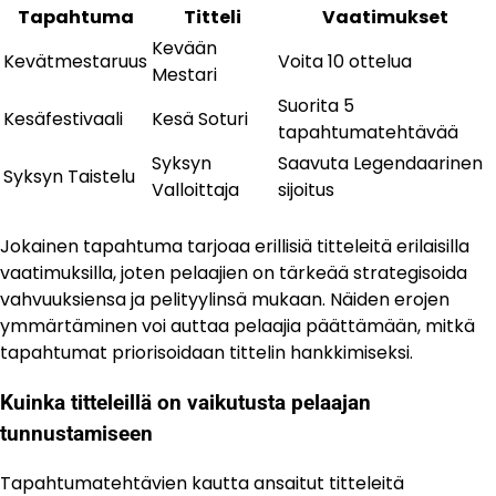
Tapahtuma
Titteli
Vaatimukset
Kevään
Kevätmestaruus
Voita 10 ottelua
Mestari
Suorita 5
Kesäfestivaali
Kesä Soturi
tapahtumatehtävää
Syksyn
Saavuta Legendaarinen
Syksyn Taistelu
Valloittaja
sijoitus
Jokainen tapahtuma tarjoaa erillisiä titteleitä erilaisilla
vaatimuksilla, joten pelaajien on tärkeää strategisoida
vahvuuksiensa ja pelityylinsä mukaan. Näiden erojen
ymmärtäminen voi auttaa pelaajia päättämään, mitkä
tapahtumat priorisoidaan tittelin hankkimiseksi.
Kuinka titteleillä on vaikutusta pelaajan
tunnustamiseen
Tapahtumatehtävien kautta ansaitut titteleitä