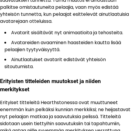
saavutuksen tunnetta. Tämä muutos ei ainoastaan
palkitse omistautuneita pelaajia, vaan myös edistää
yhteisön tunnetta, kun pelaajat esittelevät ainutlaatuisia
avatarejaan otteluissa.
Avatarit sisältävät nyt animaatioita ja tehosteita.
Avatareiden avaaminen haasteiden kautta lisää
pelaajien tyytyväisyyttä.
Ainutlaatuiset avatarit edistävät yhteisön
sitoutumista.
Erityisten titteleiden muutokset ja niiden
merkitykset
Erityiset titteleitä Hearthstonessa ovat muuttuneet
enemmän kuin pelkäksi kunnian merkkiksi; ne heijastavat
nyt pelaajan matkaa ja saavutuksia pelissä. Titteleitä
sidotaan usein tiettyihin saavutuksiin tai tapahtumiin,
mikä antaa niille syvemmän merkityksen verrattuna