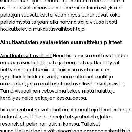
suunniteltu heijastamaan tapahtuman teemaa. Nämä
avatarit eivät ainoastaan toimi visuaalisina esityksinä
pelaajan saavutuksista, vaan myös parantavat koko
pelielämystä tarjoamalla harvinaisia ja visuaalisesti
houkuttelevia mukautusvaihtoehtoja.
Ainutlaatuisten avatareiden suunnittelun piirteet
Ainutlaatuiset avatarit
Hearthstonessa erottuvat niiden
omaperäisestä taiteesta ja teemoista, jotka liittyvät
tiettyihin tapahtumiin. Jokaisessa avatarissa on
tyypillisesti kirkkaat värit, monimutkaiset mallit ja
animaatiot, jotka erottavat ne tavallisista avatareista.
Tämä visuaalinen vetovoima tekee niistä haluttuja
keräilyesineitä pelaajien keskuudessa.
Lisäksi avatarit voivat sisältää elementtejä Hearthstonen
tarinasta, esittäen hahmoja tai symboleita, jotka
resonoivat pelin narratiivin kanssa. Tällaiset
suunnittelupiirteet eivät ainoastaan paranna esteettistä