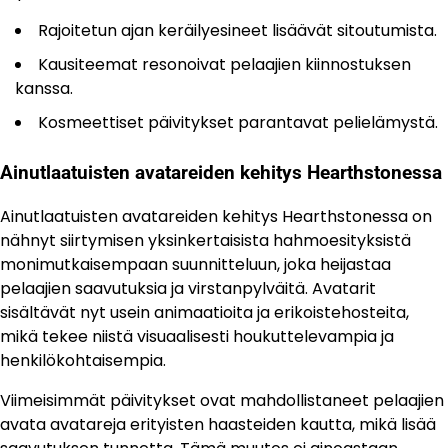
Rajoitetun ajan keräilyesineet lisäävät sitoutumista.
Kausiteemat resonoivat pelaajien kiinnostuksen
kanssa.
Kosmeettiset päivitykset parantavat pelielämystä.
Ainutlaatuisten avatareiden kehitys Hearthstonessa
Ainutlaatuisten avatareiden kehitys Hearthstonessa on
nähnyt siirtymisen yksinkertaisista hahmoesityksistä
monimutkaisempaan suunnitteluun, joka heijastaa
pelaajien saavutuksia ja virstanpylväitä. Avatarit
sisältävät nyt usein animaatioita ja erikoistehosteita,
mikä tekee niistä visuaalisesti houkuttelevampia ja
henkilökohtaisempia.
Viimeisimmät päivitykset ovat mahdollistaneet pelaajien
avata avatareja erityisten haasteiden kautta, mikä lisää