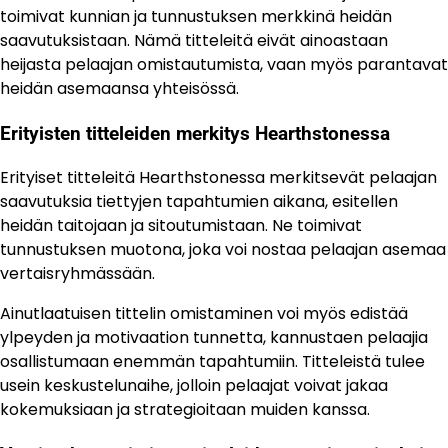
toimivat kunnian ja tunnustuksen merkkinä heidän
saavutuksistaan. Nämä titteleitä eivät ainoastaan
heijasta pelaajan omistautumista, vaan myös parantavat
heidän asemaansa yhteisössä.
Erityisten titteleiden merkitys Hearthstonessa
Erityiset titteleitä Hearthstonessa merkitsevät pelaajan
saavutuksia tiettyjen tapahtumien aikana, esitellen
heidän taitojaan ja sitoutumistaan. Ne toimivat
tunnustuksen muotona, joka voi nostaa pelaajan asemaa
vertaisryhmässään.
Ainutlaatuisen tittelin omistaminen voi myös edistää
ylpeyden ja motivaation tunnetta, kannustaen pelaajia
osallistumaan enemmän tapahtumiin. Titteleistä tulee
usein keskustelunaihe, jolloin pelaajat voivat jakaa
kokemuksiaan ja strategioitaan muiden kanssa.