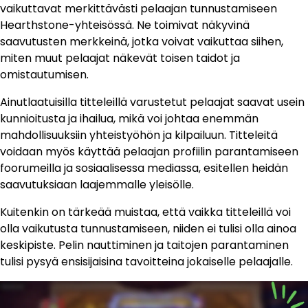
vaikuttavat merkittävästi pelaajan tunnustamiseen
Hearthstone-yhteisössä. Ne toimivat näkyvinä
saavutusten merkkeinä, jotka voivat vaikuttaa siihen,
miten muut pelaajat näkevät toisen taidot ja
omistautumisen.
Ainutlaatuisilla titteleillä varustetut pelaajat saavat usein
kunnioitusta ja ihailua, mikä voi johtaa enemmän
mahdollisuuksiin yhteistyöhön ja kilpailuun. Titteleitä
voidaan myös käyttää pelaajan profiilin parantamiseen
foorumeilla ja sosiaalisessa mediassa, esitellen heidän
saavutuksiaan laajemmalle yleisölle.
Kuitenkin on tärkeää muistaa, että vaikka titteleillä voi
olla vaikutusta tunnustamiseen, niiden ei tulisi olla ainoa
keskipiste. Pelin nauttiminen ja taitojen parantaminen
tulisi pysyä ensisijaisina tavoitteina jokaiselle pelaajalle.